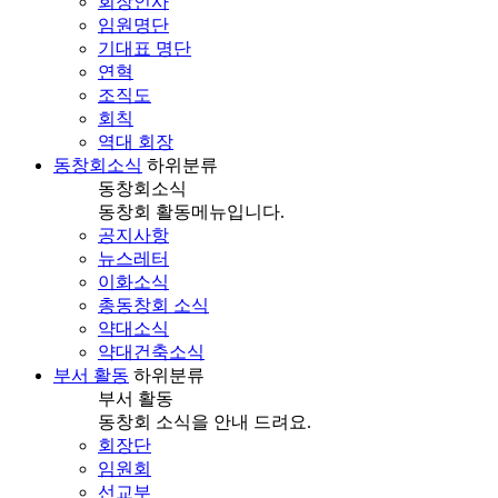
회장인사
임원명단
기대표 명단
연혁
조직도
회칙
역대 회장
동창회소식
하위분류
동창회소식
동창회 활동메뉴입니다.
공지사항
뉴스레터
이화소식
총동창회 소식
약대소식
약대건축소식
부서 활동
하위분류
부서 활동
동창회 소식을 안내 드려요.
회장단
임원회
선교부