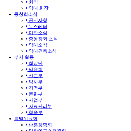
회칙
역대 회장
동창회소식
공지사항
뉴스레터
이화소식
총동창회 소식
약대소식
약대건축소식
부서 활동
회장단
임원회
선교부
약사부
지역부
문화부
사업부
자료관리부
학술부
특별위원회
주홍장학회
약학연구소후원회