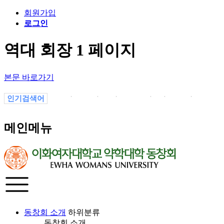
회원가입
로그인
역대 회장 1 페이지
본문 바로가기
인기검색어
.
소식
02
선교부
a
졸업
19
메인메뉴
동창회 소개
하위분류
동창회 소개