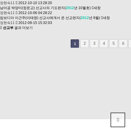
장현숙11
2012-10-10 13:28:20
남아공 박양미(정운교) 선교사의 기도편지(
2012
년 10월호)
새창
장현숙11
2012-10-06 04:28:22
캄보디아 이근주(이태영) 선교사에게서 온 선교편지(
2012
년 9월)
새창
장현숙11
2012-09-15 15:32:03
선교부
결과 더보기
다음
맨끝
2
3
4
5
6
1