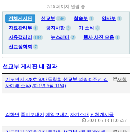
7/46 페이지 열람 중
전체게시판
선교부
학술부
약사부
246
1
1
자료관리부
공지사항
기 소식
1
3
8
자유갤러리
뉴스레터
행사 사진 모음
184
2
1
선교장학회
7
선교부 게시판 내 결과
기도편지 328호 약대동창회
선교부
설립35주년 감
새창
사예배 소식(2021년 5월 11일)
김화연
쪽지보내기
메일보내기
자기소개
전체게시물
2021-05-13 11:05:57