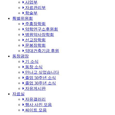
사업부
자료관리부
학술부
특별위원회
주홍장학회
약학연구소후원회
병원약사장학회
선교장학회
문봉장학회
약대건축기금 후원
동창광장
기 소식
동창 소식
만나고 싶었습니다
졸업 50주년 소식
졸업 30주년 소식
자유게시판
자료실
자유갤러리
행사 사진 모음
싸이트 모음