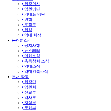
회장인사
임원명단
기대표 명단
연혁
조직도
회칙
역대 회장
동창회소식
공지사항
뉴스레터
이화소식
총동창회 소식
약대소식
약대건축소식
부서 활동
회장단
임원회
선교부
약사부
지역부
문화부