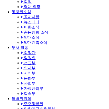
회칙
역대 회장
동창회소식
공지사항
뉴스레터
이화소식
총동창회 소식
약대소식
약대건축소식
부서 활동
회장단
임원회
선교부
약사부
지역부
문화부
사업부
자료관리부
학술부
특별위원회
주홍장학회
약학연구소후원회