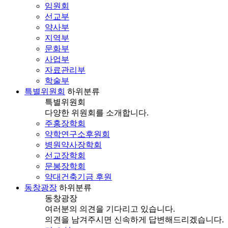
임원회
선교부
약사부
지역부
문화부
사업부
자료관리부
학술부
특별위원회
하위분류
특별위원회
다양한 위원회를 소개합니다.
주홍장학회
약학연구소후원회
병원약사장학회
선교장학회
문봉장학회
약대건축기금 후원
동창광장
하위분류
동창광장
여러분의 의견을 기다리고 있습니다.
의견을 남겨주시면 신속하게 답변해드리겠습니다.