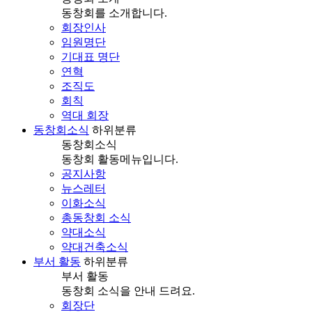
동창회를 소개합니다.
회장인사
임원명단
기대표 명단
연혁
조직도
회칙
역대 회장
동창회소식
하위분류
동창회소식
동창회 활동메뉴입니다.
공지사항
뉴스레터
이화소식
총동창회 소식
약대소식
약대건축소식
부서 활동
하위분류
부서 활동
동창회 소식을 안내 드려요.
회장단