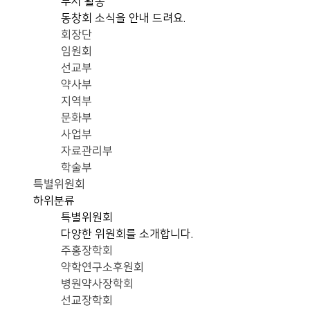
부서 활동
동창회 소식을 안내 드려요.
회장단
임원회
선교부
약사부
지역부
문화부
사업부
자료관리부
학술부
특별위원회
하위분류
특별위원회
다양한 위원회를 소개합니다.
주홍장학회
약학연구소후원회
병원약사장학회
선교장학회