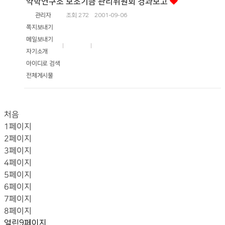
약학연구소 보조기금 관리위원회 경과보고
관리자
조회
272
2001-09-06
쪽지보내기
메일보내기
자기소개
아이디로 검색
전체게시물
처음
1
페이지
2
페이지
3
페이지
4
페이지
5
페이지
6
페이지
7
페이지
8
페이지
열린
9
페이지