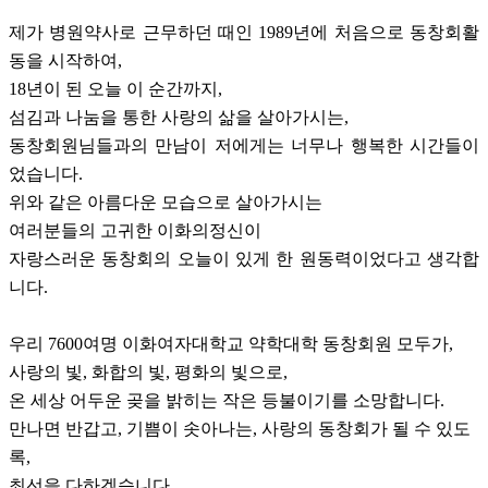
제가 병원약사로 근무하던 때인 1989년에 처음으로 동창회활
동을 시작하여,
18년이 된 오늘 이 순간까지,
섬김과 나눔
을 통한
사랑의 삶
을 살아가시는,
동창회원님들
과의 만남이 저에게는
너무나 행복한
시간
들이
었습니다.
위와 같은
아름다운
모습으로 살아가시는
여러분들의
고귀한 이화의정신
이
자랑스러운 동창회의 오늘이 있게 한 원동력이었다고 생각합
니다.
우리
7600여명 이화여자대학교 약학대학 동창회원 모두가,
사랑의 빛, 화합의 빛,
평화의 빛으로
,
온 세상 어두운 곶을 밝히는 작은 등불이기를 소망합니다.
만나면 반갑고, 기쁨이 솟아나는,
사랑의
동창회
가 될 수 있도
록,
최선을 다하겠습니다.