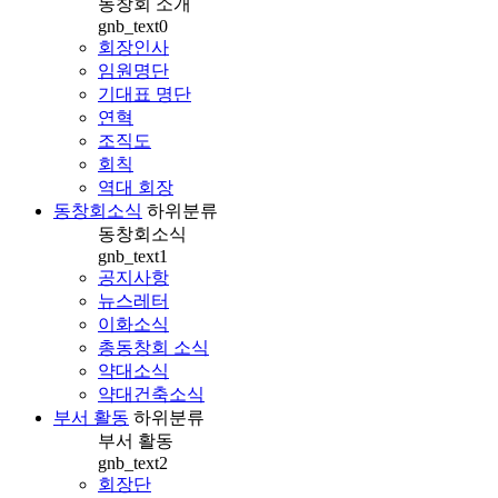
동창회 소개
gnb_text0
회장인사
임원명단
기대표 명단
연혁
조직도
회칙
역대 회장
동창회소식
하위분류
동창회소식
gnb_text1
공지사항
뉴스레터
이화소식
총동창회 소식
약대소식
약대건축소식
부서 활동
하위분류
부서 활동
gnb_text2
회장단