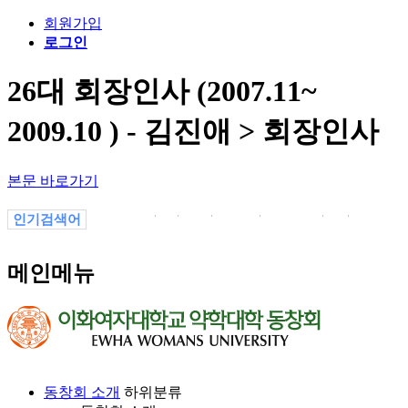
회원가입
로그인
26대 회장인사 (2007.11~
2009.10 ) - 김진애 > 회장인사
본문 바로가기
인기검색어
졸업
.
02
소식
선교부
a
19
메인메뉴
동창회 소개
하위분류