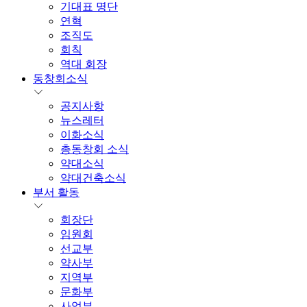
기대표 명단
연혁
조직도
회칙
역대 회장
동창회소식
공지사항
뉴스레터
이화소식
총동창회 소식
약대소식
약대건축소식
부서 활동
회장단
임원회
선교부
약사부
지역부
문화부
사업부