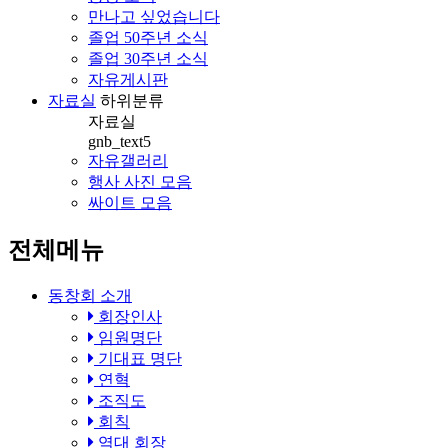
만나고 싶었습니다
졸업 50주년 소식
졸업 30주년 소식
자유게시판
자료실
하위분류
자료실
gnb_text5
자유갤러리
행사 사진 모음
싸이트 모음
전체메뉴
동창회 소개
회장인사
임원명단
기대표 명단
연혁
조직도
회칙
역대 회장