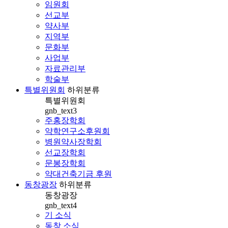
임원회
선교부
약사부
지역부
문화부
사업부
자료관리부
학술부
특별위원회
하위분류
특별위원회
gnb_text3
주홍장학회
약학연구소후원회
병원약사장학회
선교장학회
문봉장학회
약대건축기금 후원
동창광장
하위분류
동창광장
gnb_text4
기 소식
동창 소식