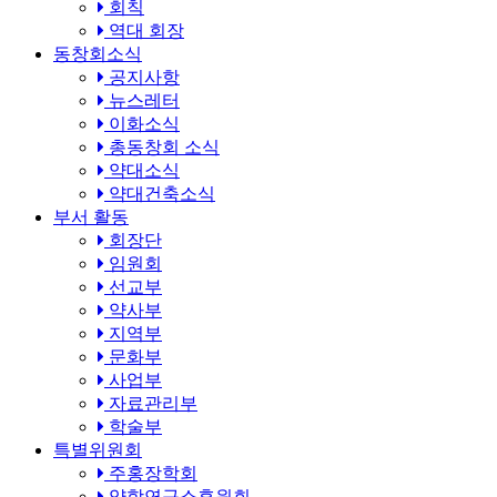
회칙
역대 회장
동창회소식
공지사항
뉴스레터
이화소식
총동창회 소식
약대소식
약대건축소식
부서 활동
회장단
임원회
선교부
약사부
지역부
문화부
사업부
자료관리부
학술부
특별위원회
주홍장학회
약학연구소후원회